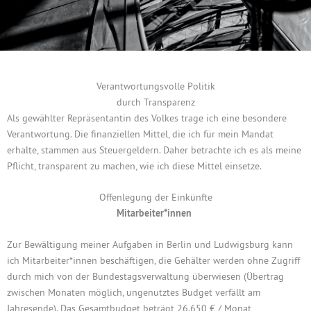
Verantwortungsvolle Politik
durch Transparenz
Als gewählter Repräsentant
in
des Volkes trage ich
eine besondere
Verantwortung. Die finanziellen Mittel, die ich für mein Mandat
erhalte, stammen aus Steuergeldern
. Daher betrachte ich
es als meine
Pflicht, transparent zu machen, wie ich diese Mittel einsetze.
Offenlegung der Einkünfte
Mitarbeiter*innen
Zur Bewältigung meiner Aufgaben in Berlin und Ludwigsburg kann
ich Mitarbeiter*innen beschäftigen, die Gehälter werden ohne Zugriff
durch mich von der Bundestagsverwaltung überwiesen (Übertrag
zwischen Monaten möglich, ungenutztes Budget verfällt am
Jahresende). Das Gesamtbudget beträgt 26.650 € / Monat