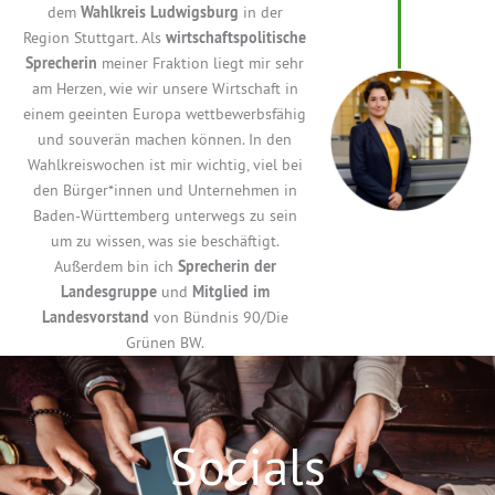
dem
Wahlkreis Ludwigsburg
in der
Region Stuttgart. Als
wirtschaftspolitische
Sprecherin
meiner Fraktion liegt mir sehr
am Herzen, wie wir unsere Wirtschaft in
einem geeinten Europa wettbewerbsfähig
und souverän machen können. In den
Wahlkreiswochen ist mir wichtig, viel bei
den Bürger*innen und Unternehmen in
Baden-Württemberg unterwegs zu sein
um zu wissen, was sie beschäftigt.
Außerdem bin ich
Sprecherin der
Landesgruppe
und
Mitglied im
Landesvorstand
von Bündnis 90/Die
Grünen BW.
Socials