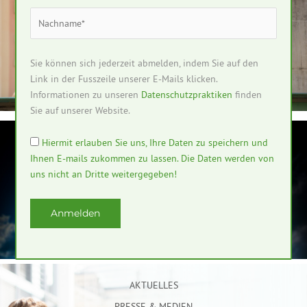
BADEN-WÜRTTEMBERG
UNTERWEGS IM WAHLKREIS UND IM LÄNDLE
Sie können sich jederzeit abmelden, indem Sie auf den
MEHR ERFAHREN
Link in der Fusszeile unserer E-Mails klicken.
Informationen zu unseren
Datenschutzpraktiken
finden
Sie auf unserer Website.
Hiermit erlauben Sie uns, Ihre Daten zu speichern und
ZUKUNFT DER WIRTSCHAFT
Ihnen E-mails zukommen zu lassen. Die Daten werden von
uns nicht an Dritte weitergegeben!
KLIMANEUTRAL WETTBEWERBSFÄHIG
MEHR ERFAHREN
AKTUELLES
PRESSE & MEDIEN