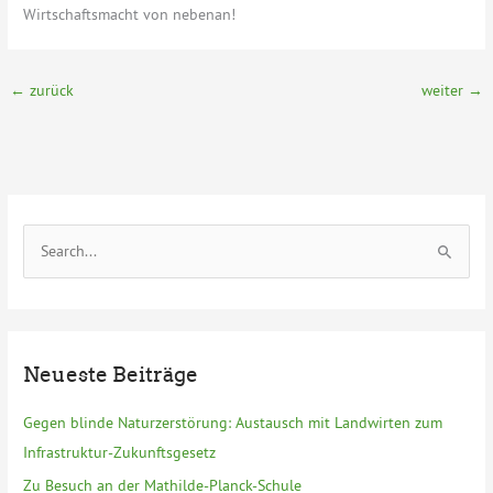
Wirtschaftsmacht von nebenan!
←
zurück
weiter
→
S
u
c
h
e
Neueste Beiträge
n
n
Gegen blinde Naturzerstörung: Austausch mit Landwirten zum
a
Infrastruktur-Zukunftsgesetz
c
Zu Besuch an der Mathilde-Planck-Schule