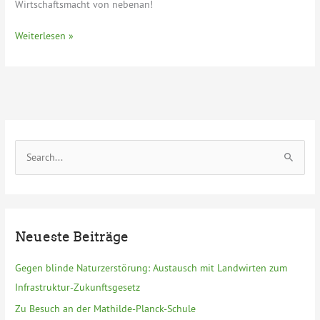
Wirtschaftsmacht von nebenan!
Auftakt
Weiterlesen »
nach
der
Sommerpause:
Handwerk
im
Blick
S
u
c
h
e
Neueste Beiträge
n
n
Gegen blinde Naturzerstörung: Austausch mit Landwirten zum
a
Infrastruktur-Zukunftsgesetz
c
Zu Besuch an der Mathilde-Planck-Schule