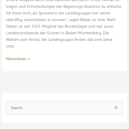
tragen und Entscheidungen der Regierungs-Koalition zu erklären.
Ich freue mich, als Sprecherin der Landesgruppe hier weiter
tatkräftig unterstützen zu können “, sagte Detzer zu ihrer Wahl.
Detzer ist seit 2021 Mitglied des Bundestages und war zuvor
Landesvorsitzende der Grünen in Baden-Württemberg. Die
Wahlen zum Vorsitz der Landesgruppe finden alle zwei Jahre
statt.
Sandra
Weiterlesen »
Detzer
als
Vorsitzende
der
grünen
Landesgruppe
S
Baden-
Württemberg
u
im
c
Bundestag
h