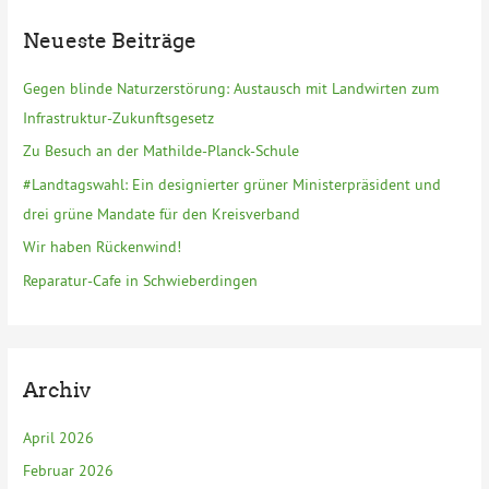
wiedergewählt
e
Neueste Beiträge
n
n
Gegen blinde Naturzerstörung: Austausch mit Landwirten zum
a
Infrastruktur-Zukunftsgesetz
c
Zu Besuch an der Mathilde-Planck-Schule
h
#Landtagswahl: Ein designierter grüner Ministerpräsident und
:
drei grüne Mandate für den Kreisverband
Wir haben Rückenwind!
Reparatur-Cafe in Schwieberdingen
Archiv
April 2026
Februar 2026