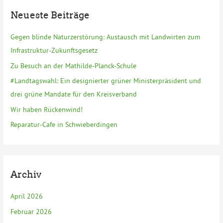
e
Neueste Beiträge
n
n
Gegen blinde Naturzerstörung: Austausch mit Landwirten zum
a
Infrastruktur-Zukunftsgesetz
c
Zu Besuch an der Mathilde-Planck-Schule
h
#Landtagswahl: Ein designierter grüner Ministerpräsident und
:
drei grüne Mandate für den Kreisverband
Wir haben Rückenwind!
Reparatur-Cafe in Schwieberdingen
Archiv
April 2026
Februar 2026