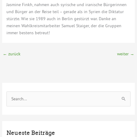
Jasmine Finkh, nahmen auch syrische und iranische Bürgerinnen
und Bürger an der Reise teil – gerade als in Syrien die Diktatur
stürzte. Wie sie 1989 auch in Berlin gestürzt war. Danke an
meinen Wahlkreismitarbeiter Samuel Staiger, der die Gruppen
immer bestens betreut!
←
zurück
weiter
→
S
u
c
h
e
Neueste Beiträge
n