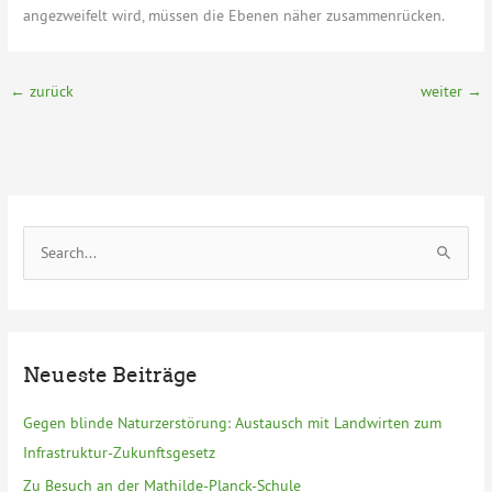
angezweifelt wird, müssen die Ebenen näher zusammenrücken.
←
zurück
weiter
→
S
u
c
h
e
Neueste Beiträge
n
n
Gegen blinde Naturzerstörung: Austausch mit Landwirten zum
a
Infrastruktur-Zukunftsgesetz
c
Zu Besuch an der Mathilde-Planck-Schule