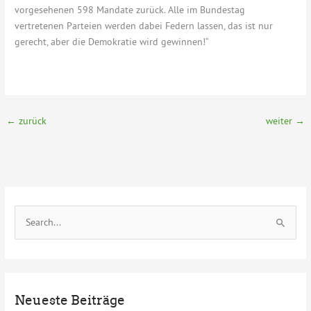
vorgesehenen 598 Mandate zurück. Alle im Bundestag
vertretenen Parteien werden dabei Federn lassen, das ist nur
gerecht, aber die Demokratie wird gewinnen!“
←
zurück
weiter
→
S
u
c
h
e
Neueste Beiträge
n