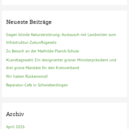
c
h
e
Neueste Beiträge
n
n
Gegen blinde Naturzerstörung: Austausch mit Landwirten zum
a
Infrastruktur-Zukunftsgesetz
c
Zu Besuch an der Mathilde-Planck-Schule
h
#Landtagswahl: Ein designierter grüner Ministerpräsident und
:
drei grüne Mandate für den Kreisverband
Wir haben Rückenwind!
Reparatur-Cafe in Schwieberdingen
Archiv
April 2026