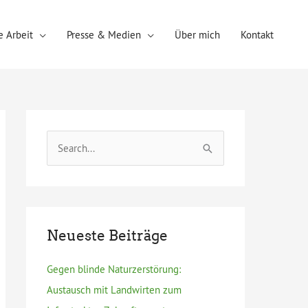
 Arbeit
Presse & Medien
Über mich
Kontakt
S
u
c
h
e
Neueste Beiträge
n
n
Gegen blinde Naturzerstörung:
a
Austausch mit Landwirten zum
c