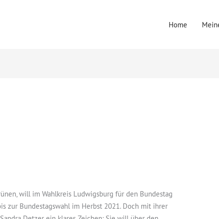
Home
Meine
rünen, will im Wahlkreis Ludwigsburg für den Bundestag
 bis zur Bundestagswahl im Herbst 2021. Doch mit ihrer
andra Detzer ein klares Zeichen: Sie will über den