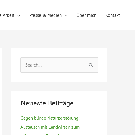
 Arbeit
Presse & Medien
Über mich
Kontakt
S
u
c
h
e
Neueste Beiträge
n
n
Gegen blinde Naturzerstörung:
a
Austausch mit Landwirten zum
c