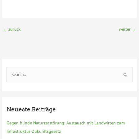
←
zurück
weiter
→
S
u
c
h
e
Neueste Beiträge
n
n
Gegen blinde Naturzerstörung: Austausch mit Landwirten zum
a
Infrastruktur-Zukunftsgesetz
c