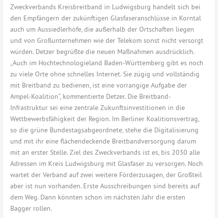
Zweckverbands Kreisbreitband in Ludwigsburg handelt sich bei
den Empfängern der zukünftigen Glasfaseranschlüsse in Korntal
auch um Aussiedlerhöfe, die außerhalb der Ortschaften liegen
und von Großunternehmen wie der Telekom sonst nicht versorgt
würden. Detzer begrüßte die neuen Maßnahmen ausdrücklich.
„Auch im Hochtechnologieland Baden-Württemberg gibt es noch
zu viele Orte ohne schnelles Internet. Sie zügig und vollständig
mit Breitband zu bedienen, ist eine vorrangige Aufgabe der
Ampel-Koalition“, kommentierte Detzer. Die Breitband-
Infrastruktur sei eine zentrale Zukunftsinvestitionen in die
Wettbewerbsfähigkeit der Region. Im Berliner Koalitionsvertrag,
so die grüne Bundestagsabgeordnete, stehe die Digitalisierung
und mit ihr eine flächendeckende Breitbandversorgung darum
mit an erster Stelle. Ziel des Zweckverbands ist es, bis 2030 alle
Adressen im Kreis Ludwigsburg mit Glasfaser zu versorgen. Noch
wartet der Verband auf zwei weitere Förderzusagen, der Großteil
aber ist nun vorhanden. Erste Ausschreibungen sind bereits auf
dem Weg. Dann könnten schon im nächsten Jahr die ersten
Bagger rollen.