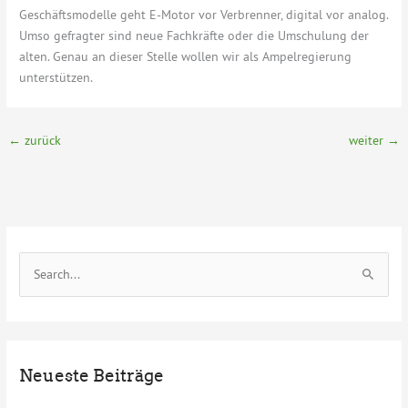
Geschäftsmodelle geht E-Motor vor Verbrenner, digital vor analog.
Umso gefragter sind neue Fachkräfte oder die Umschulung der
alten. Genau an dieser Stelle wollen wir als Ampelregierung
unterstützen.
←
zurück
weiter
→
S
u
c
h
e
Neueste Beiträge
n